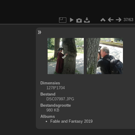
37/63
Dimensies
1278*1704
Bestand
DSC07997.JPG
Bestandsgrootte
980 KB
Albums
Fable and Fantasy 2019