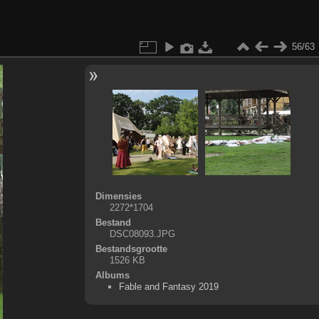
56/63
Dimensies
2272*1704
Bestand
DSC08093.JPG
Bestandsgrootte
1526 KB
Albums
Fable and Fantasy 2019